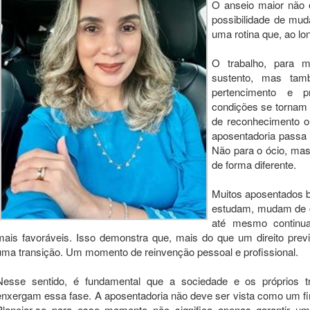
O anseio maior não 
possibilidade de muda
uma rotina que, ao lo
O trabalho, para 
sustento, mas tam
pertencimento e p
condições se tornam a
de reconhecimento ou
aposentadoria passa 
Não para o ócio, mas
de forma diferente.
Muitos aposentados 
estudam, mudam de c
até mesmo continu
mais favoráveis. Isso demonstra que, mais do que um direito previ
uma transição. Um momento de reinvenção pessoal e profissional.
Nesse sentido, é fundamental que a sociedade e os próprios
enxergam essa fase. A aposentadoria não deve ser vista como um f
Planejar-se para esse momento não significa apenas garantir um