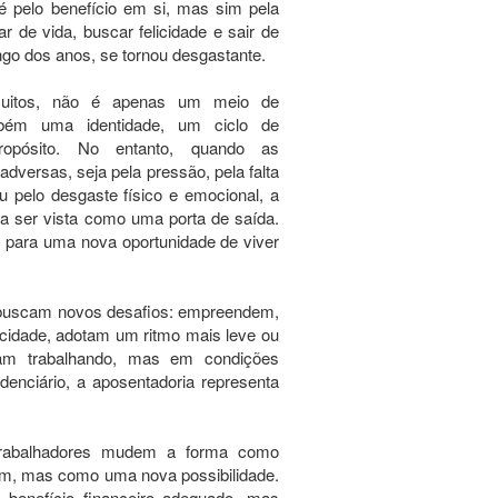
é pelo benefício em si, mas sim pela
r de vida, buscar felicidade e sair de
ngo dos anos, se tornou desgastante.
muitos, não é apenas um meio de
bém uma identidade, um ciclo de
ropósito. No entanto, quando as
dversas, seja pela pressão, pela falta
 pelo desgaste físico e emocional, a
a ser vista como uma porta de saída.
 para uma nova oportunidade de viver
buscam novos desafios: empreendem,
idade, adotam um ritmo mais leve ou
am trabalhando, mas em condições
denciário, a aposentadoria representa
 trabalhadores mudem a forma como
im, mas como uma nova possibilidade.
 benefício financeiro adequado, mas