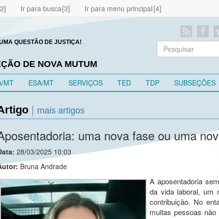
Ir para busca
Ir para menu principal
UMA QUESTÃO DE JUSTIÇA!
EÇÃO DE NOVA MUTUM
A/MT
ESA/MT
SERVIÇOS
TED
TDP
SUBSEÇÕES
Artigo
|
mais artigos
Aposentadoria: uma nova fase ou uma nov
Data:
28/03/2025 10:03
Autor:
Bruna Andrade
A aposentadoria semp
da vida laboral, u
contribuição. No ent
muitas pessoas não 