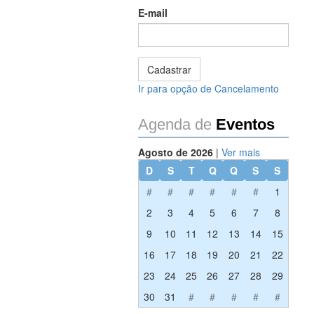
E-mail
Ir para opção de Cancelamento
Agenda de
Eventos
Agosto de 2026
|
Ver mais
D
S
T
Q
Q
S
S
#
#
#
#
#
#
1
2
3
4
5
6
7
8
9
10
11
12
13
14
15
16
17
18
19
20
21
22
23
24
25
26
27
28
29
30
31
#
#
#
#
#