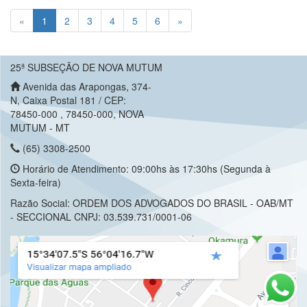
(current)
«
1
2
3
4
5
6
»
25ª SUBSEÇÃO DE NOVA MUTUM
Avenida das Arapongas, 374-
N, Caixa Postal 181 / CEP:
78450-000 , 78450-000, NOVA
MUTUM - MT
(65) 3308-2500
Horário de Atendimento: 09:00hs às 17:30hs (Segunda à
Sexta-feira)
Razão Social: ORDEM DOS ADVOGADOS DO BRASIL - OAB/MT
- SECCIONAL CNPJ: 03.539.731/0001-06