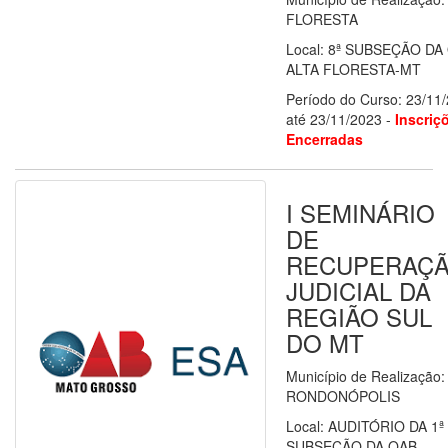
FLORESTA
Local: 8ª SUBSEÇÃO DA
ALTA FLORESTA-MT
Período do Curso: 23/11
até 23/11/2023 -
Inscriç
Encerradas
I SEMINÁRIO
DE
RECUPERAÇ
JUDICIAL DA
REGIÃO SUL
DO MT
Município de Realização:
RONDONÓPOLIS
Local: AUDITÓRIO DA 1ª
SUBSEÇÃO DA OAB