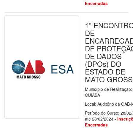
Encerradas
1º ENCONTR
DE
ENCARREGA
DE PROTEÇÃ
DE DADOS
(DPOs) DO
ESTADO DE
MATO GROS
Município de Realização:
CUIABÁ
Local: Auditório da OAB
Período do Curso: 28/02
até 28/02/2024 -
Inscriç
Encerradas