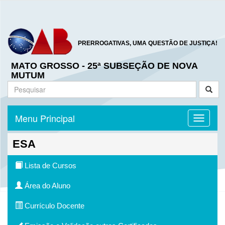
PRERROGATIVAS, UMA QUESTÃO DE JUSTIÇA!
MATO GROSSO - 25ª SUBSEÇÃO DE NOVA
MUTUM
Menu Principal
Toggle n
ESA
Lista de Cursos
Área do Aluno
Currículo Docente