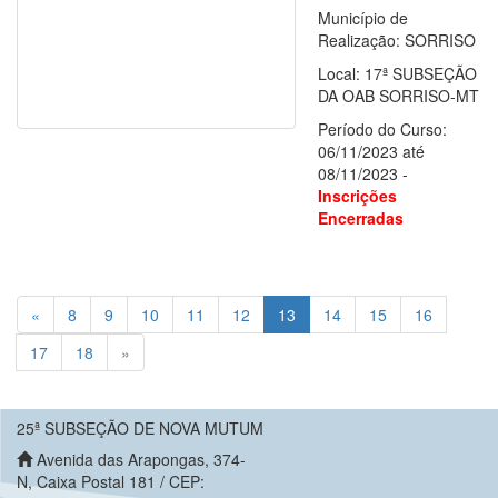
Município de
Realização: SORRISO
Local: 17ª SUBSEÇÃO
DA OAB SORRISO-MT
Período do Curso:
06/11/2023 até
08/11/2023 -
Inscrições
Encerradas
(current)
«
8
9
10
11
12
13
14
15
16
17
18
»
25ª SUBSEÇÃO DE NOVA MUTUM
Avenida das Arapongas, 374-
N, Caixa Postal 181 / CEP: