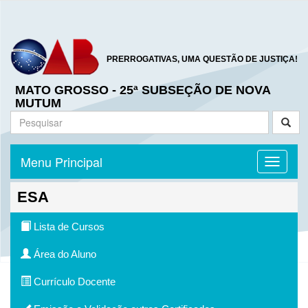
PRERROGATIVAS, UMA QUESTÃO DE JUSTIÇA!
MATO GROSSO - 25ª SUBSEÇÃO DE NOVA
MUTUM
Menu Principal
Toggle n
ESA
Lista de Cursos
Área do Aluno
Currículo Docente