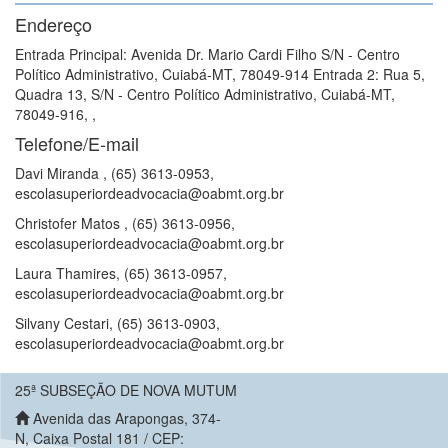
Endereço
Entrada Principal: Avenida Dr. Mario Cardi Filho S/N - Centro
Político Administrativo, Cuiabá-MT, 78049-914 Entrada 2: Rua 5,
Quadra 13, S/N - Centro Político Administrativo, Cuiabá-MT,
78049-916, ,
Telefone/E-mail
Davi Miranda , (65) 3613-0953,
escolasuperiordeadvocacia@oabmt.org.br
Christofer Matos , (65) 3613-0956,
escolasuperiordeadvocacia@oabmt.org.br
Laura Thamires, (65) 3613-0957,
escolasuperiordeadvocacia@oabmt.org.br
Silvany Cestari, (65) 3613-0903,
escolasuperiordeadvocacia@oabmt.org.br
25ª SUBSEÇÃO DE NOVA MUTUM
Avenida das Arapongas, 374-
N, Caixa Postal 181 / CEP: