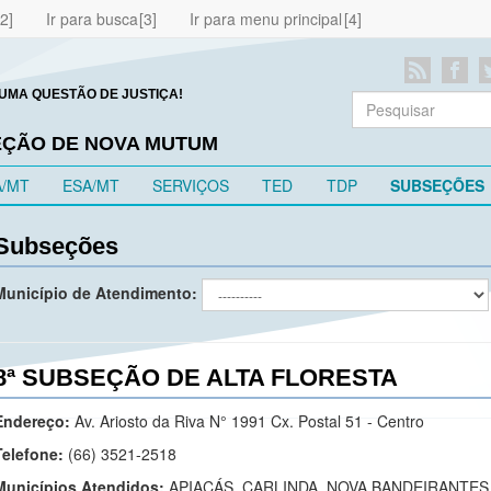
Ir para busca
Ir para menu principal
UMA QUESTÃO DE JUSTIÇA!
EÇÃO DE NOVA MUTUM
A/MT
ESA/MT
SERVIÇOS
TED
TDP
SUBSEÇÕES
Subseções
Município de Atendimento:
8ª SUBSEÇÃO DE ALTA FLORESTA
Endereço:
Av. Ariosto da Riva N° 1991 Cx. Postal 51 - Centro
Telefone:
(66) 3521-2518
Municípios Atendidos:
APIACÁS, CARLINDA, NOVA BANDEIRANTES